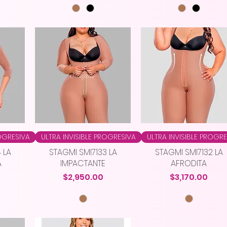
ROGRESIVA
ULTRA INVISIBLE PROGRESIVA
ULTRA INVISIBLE PROGR
 LA
STAGMI SMI7133 LA
STAGMI SMI7132 LA
A
IMPACTANTE
AFRODITA
Precio
Precio
$2,950.00
$3,170.00