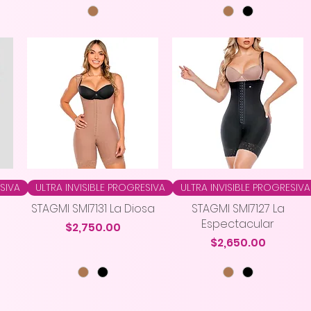
ESIVA
ULTRA INVISIBLE PROGRESIVA
ULTRA INVISIBLE PROGRESIVA
STAGMI SMI7131 La Diosa
STAGMI SMI7127 La
Espectacular
Precio
$2,750.00
Precio
$2,650.00