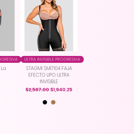
ROGRESIVA
ULTRA INVISIBLE PROGRESIVA
 La
STAGMI SMI7104 FAJA
a
EFECTO LIPO ULTRA
INVISIBLE
Precio
Precio de oferta
$2,587.00
$1,940.25