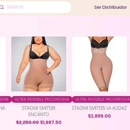
Ser Distribuidor
ESIVA
ULTRA INVISIBLE PROGRESIVA
ULTRA INVISIBLE PROGRESIVA
INA
STAGMI SMI7136
STAGMI SMI7135 LA AUDAZ
ENCANTO
Precio
$2,899.00
Precio
Precio de oferta
$2,250.00
$1,687.50