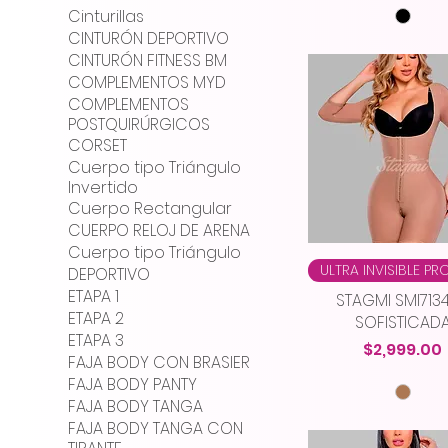
Cinturillas
CINTURÓN DEPORTIVO
CINTURÓN FITNESS BM
COMPLEMENTOS MYD
COMPLEMENTOS
POSTQUIRÚRGICOS
CORSET
Cuerpo tipo Triángulo
Invertido
Cuerpo Rectangular
CUERPO RELOJ DE ARENA
Cuerpo tipo Triángulo
ULTRA INVISIBLE P
DEPORTIVO
ETAPA 1
STAGMI SMI7134
ETAPA 2
SOFISTICAD
ETAPA 3
Precio
$2,999.00
FAJA BODY CON BRASIER
FAJA BODY PANTY
FAJA BODY TANGA
FAJA BODY TANGA CON