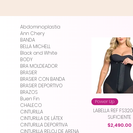
Abdominoplastia
Ann Chery
BANDA
BELLA MICHELL
Black and White
BODY
BRA MOLDEADOR
BRASIER
BRASIER CON BANDA
BRASIER DEPORTIVO
BRAZOS
Buen Fin
Power Up
CHALECO
LABELLA REF FS32
CINTURILLA
SUFICIENTE
CINTURILLA DE LÁTEX
CINTURILLA DEPORTIVA
Precio
$2,490.00
CINTURILLA RELOJ DE ARENA