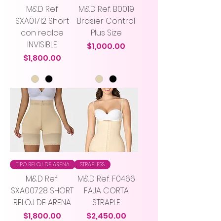
M&D Ref
M&D Ref. B0019
SXA01712 Short
Brasier Control
con realce
Plus Size
INVISIBLE
Precio
$1,000.00
Precio
$1,800.00
TIPO RELOJ DE ARENA
STRAPLESS
M&D Ref.
M&D Ref. F0466
SXA00728 SHORT
FAJA CORTA
RELOJ DE ARENA
STRAPLE
Precio
Precio
$1,800.00
$2,450.00