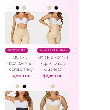
SHORT CORTO
FAJAS PRIMERA ETAPA
M&D Ref.
M&D Ref. F04479
STA08324 Short
Faja Espalda
control flexy
Cubierta
Precio
Precio
$1,500.00
$2,350.00