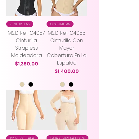
CINTURILLAS
CINTURILLAS
M&D Ref. C4057
M&D Ref. C4055
Cinturilla
Cinturilla Con
Strapless
Mayor
Moldeadora
Cobertura En La
Espalda
Precio
$1,350.00
Precio
$1,400.00
PRIMERA ETAPA
FAJAS PRIMERA ETAPA