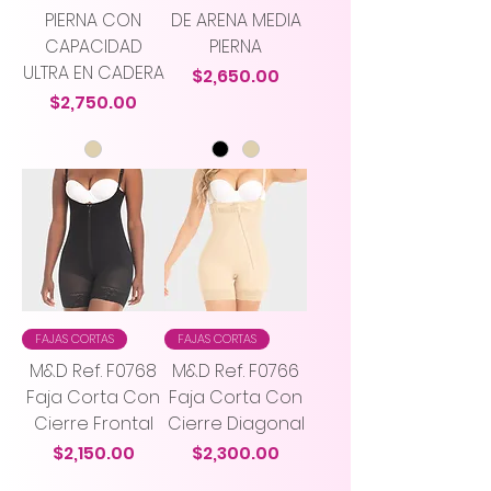
PIERNA CON
DE ARENA MEDIA
CAPACIDAD
PIERNA
ULTRA EN CADERA
Precio
$2,650.00
Precio
$2,750.00
FAJAS CORTAS
FAJAS CORTAS
M&D Ref. F0768
M&D Ref. F0766
Faja Corta Con
Faja Corta Con
Cierre Frontal
Cierre Diagonal
Precio
Precio
$2,150.00
$2,300.00