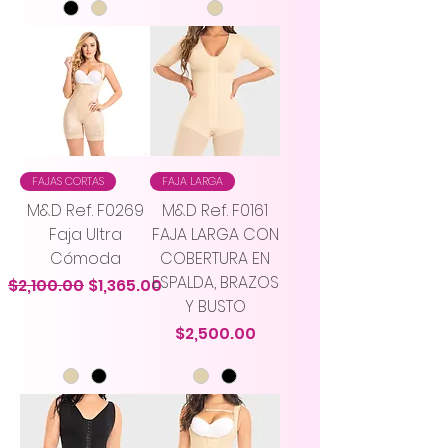
FAJAS CORTAS
FAJA LARGA
M&D Ref. F0269
M&D Ref. F0161
Faja Ultra
FAJA LARGA CON
Cómoda
COBERTURA EN
ESPALDA, BRAZOS
Precio
Precio de oferta
$2,100.00
$1,365.00
Y BUSTO
Precio
$2,500.00