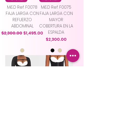
M&D Ref. F0078
M&D Ref. F0075
FAJA LARGA CON
FAJA LARGA CON
REFUERZO
MAYOR
ABDOMINAL
COBERTURA EN LA
ESPALDA
Precio
Precio de oferta
$2,300.00
$1,495.00
Precio
$2,300.00
FAJAS CORTAS
FAJAS CORTAS
M&D Ref. F0074
M&D Ref. F0068
FAJA LARGA CON
Faja Corta
COBERTURA EN
Precio
$2,150.00