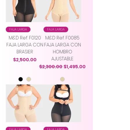
FAJA LARGA
FAJA LARGA
M&D Ref. F0120
M&D Ref. F0085
FAJA LARGA CON
FAJA LARGA CON
BRASIER
HOMBRO
AJUSTABLE
Precio
$2,500.00
Precio
Precio de oferta
$2,300.00
$1,495.00
FAJA LARGA
FAJA LARGA