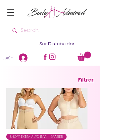
Ser Distribuidor
 sesión
Filtrar
SHORT EXTRA ALTO INVISIBLE
BRASIER