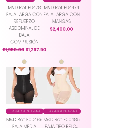
M&D Ref. F0478
M&D Ref. F04474
FAJA LARGA CON
FAJA LARGA CON
REFUERZO
MANGAS
ABDOMINAL DE
Precio
$2,400.00
BAJA
COMPRESIÓN
Precio
Precio de oferta
$1,950.00
$1,267.50
TIPO RELOJ DE ARENA
TIPO RELOJ DE ARENA
M&D Ref. F00489
M&D Ref. F00485
FAJA MEDIA
FAJA TIPO RELOJ