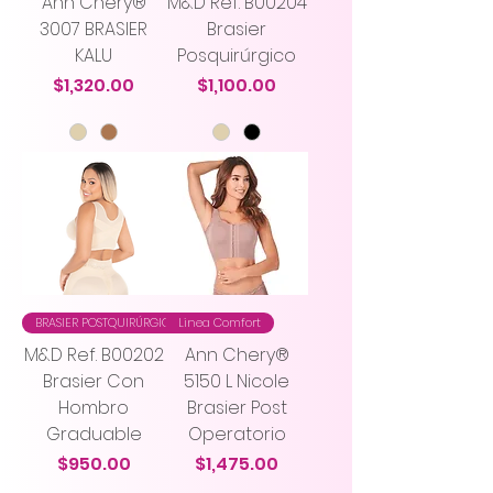
Ann Chery®
M&D Ref. B00204
3007 BRASIER
Brasier
KALU
Posquirúrgico
Precio
Precio
$1,320.00
$1,100.00
BRASIER POSTQUIRÚRGICO
Linea Comfort
M&D Ref. B00202
Ann Chery®
Brasier Con
5150 L Nicole
Hombro
Brasier Post
Graduable
Operatorio
Precio
Precio
$950.00
$1,475.00