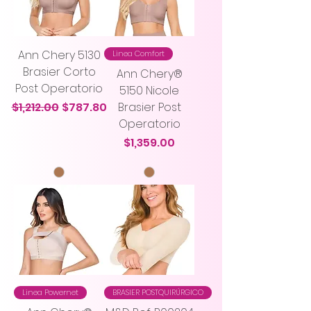
Ann Chery 5130
Linea Comfort
Brasier Corto
Ann Chery®
Post Operatorio
5150 Nicole
Precio
Precio de oferta
$1,212.00
$787.80
Brasier Post
Operatorio
Precio
$1,359.00
Linea Powernet
BRASIER POSTQUIRÚRGICO