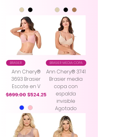
BRASIER
BRASIER MEDIA COPA
Ann Chery®
Ann Chery® 3741
3693 Brasier
Brasier media
Escote en V
copa con
espalda
Precio
Precio de oferta
$699.00
$524.25
invisible
Agotado