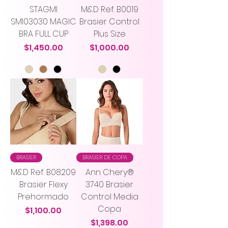
STAGMI
M&D Ref. B0019
SMI03030 MAGIC
Brasier Control
BRA FULL CUP
Plus Size
Precio
Precio
$1,450.00
$1,000.00
BRASIER
BRASIER DE COPA
M&D Ref. B08209
Ann Chery®
Brasier Flexy
3740 Brasier
Prehormado
Control Media
Copa
Precio
$1,100.00
Precio
$1,398.00