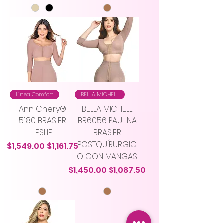
Linea Comfort
BELLA MICHELL
Ann Chery®
BELLA MICHELL
5180 BRASIER
BR6056 PAULINA
LESLIE
BRASIER
POSTQUÍRURGIC
Precio
Precio de oferta
$1,549.00
$1,161.75
O CON MANGAS
Precio
Precio de oferta
$1,450.00
$1,087.50