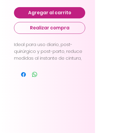
Agregar al carrito
Realizar compra
Ideal para uso diario, post-
quirúrgico y post-parto, reduce
medidas al instante de cintura,
abdomen, cadera y espalda,
sistema de 2 broches para
mayor ajuste y control, broche
de 4 niveles en hombro para
mayor ajuste, tiras anchas con
banda de control en sisa alta,
costuras especiales en la parte
trasera que levanta los glúteos,
busto descubierto para usar tu
brasier favorito, cierre perineal