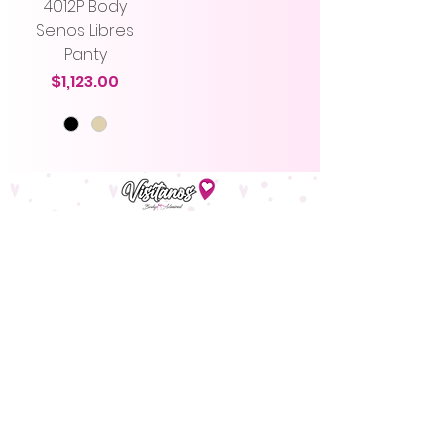
4012P Body
Senos Libres
Panty
Precio
$1,123.00