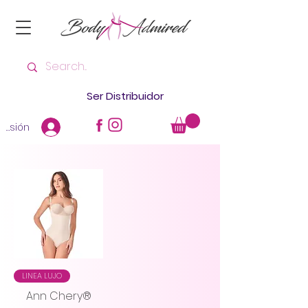
Ser Distribuidor
 sesión
LINEA LUJO
Ann Chery®