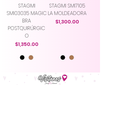
STAGMI
STAGMI SMI7105
SMI03035 MAGIC
LA MOLDEADORA
BRA
Precio
$1,300.00
POSTQUIRÚRGIC
O
Precio
$1,350.00