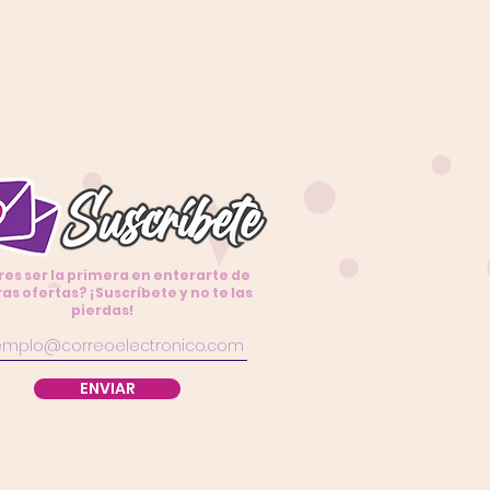
res ser la primera en enterarte de
as ofertas? ¡Suscríbete y no te las
pierdas!
ENVIAR