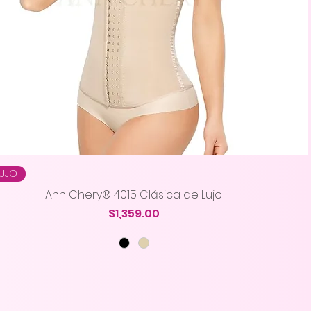
Vista rápida
LUJO
Ann Chery® 4015 Clásica de Lujo
Precio
$1,359.00