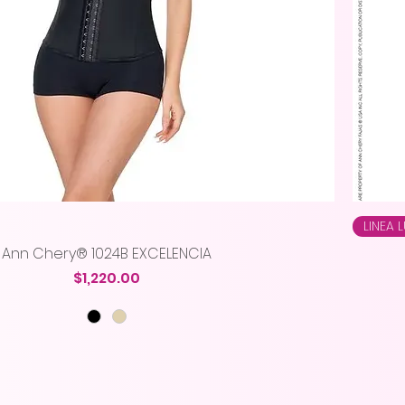
Vista rápida
LINEA 
Ann Chery® 1024B EXCELENCIA
Precio
$1,220.00