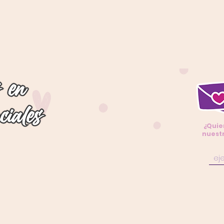
¿Quie
nuestr