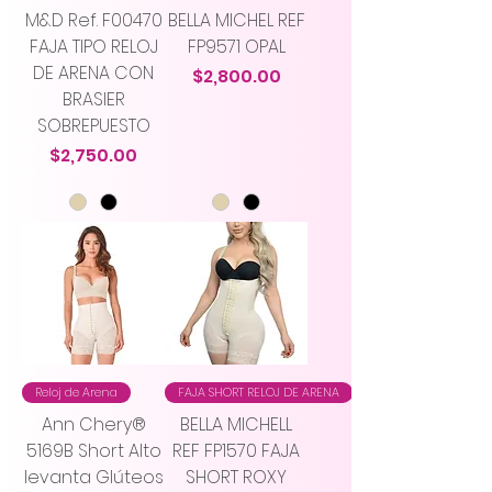
M&D Ref. F00470
BELLA MICHEL REF
FAJA TIPO RELOJ
FP9571 OPAL
DE ARENA CON
Precio
$2,800.00
BRASIER
SOBREPUESTO
Precio
$2,750.00
Reloj de Arena
FAJA SHORT RELOJ DE ARENA
Ann Chery®
BELLA MICHELL
5169B Short Alto
REF FP1570 FAJA
levanta Glúteos
SHORT ROXY