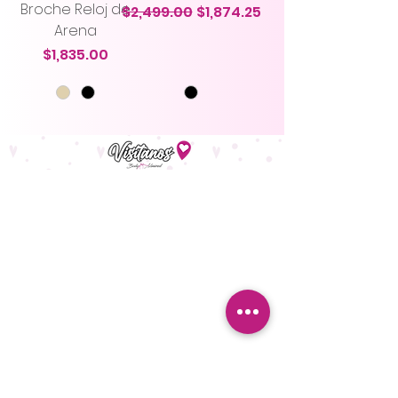
Broche Reloj de
Precio
Precio de oferta
$2,499.00
$1,874.25
Arena
Precio
$1,835.00