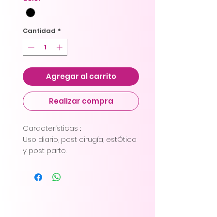
Cantidad
*
Agregar al carrito
Realizar compra
Características
:
Uso diario, post cirugía, estÓtico
y post parto.
Características
:
Prenda de control para
cuerpos Reloj de Arena ó
Pera.
Moldea la cintura, abdomen y