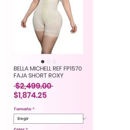
BELLA MICHELL REF FP1570
FAJA SHORT ROXY
Precio
 $2,499.00 
Precio
$1,874.25
de
Tamaño
*
oferta
Color
*