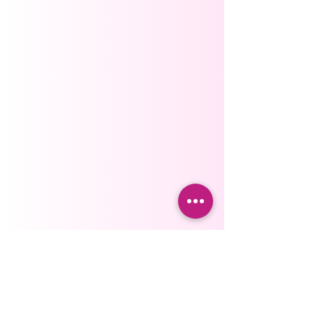
ajustados
Cierre en la zona intima que
abre totalmente para ir al
baño.
Protector intimo que evita el
rose del cierre.
adhesivo en la zona del
estraple para evitar que la
faja se baje.
Prenda elaborada en Tela
Powernet comfort de alta
compresión con forro interno
de Lycra con tecnología
COOLSCULPT BODY