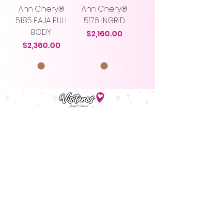
Ann Chery®
Ann Chery®
5185 FAJA FULL
5176 INGRID
BODY
Precio
$2,160.00
Precio
$2,360.00