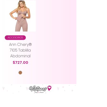
ACCESORIOS
Ann Chery®
7105 Tablilla
Abdominal
Precio
$727.00