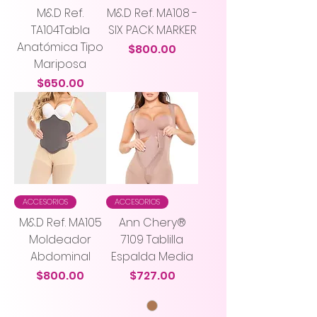
M&D Ref.
M&D Ref. MA108 -
TA104Tabla
SIX PACK MARKER
Anatómica Tipo
Precio
$800.00
Mariposa
Precio
$650.00
ACCESORIOS
ACCESORIOS
M&D Ref. MA105
Ann Chery®
Moldeador
7109 Tablilla
Abdominal
Espalda Media
Precio
Precio
$800.00
$727.00