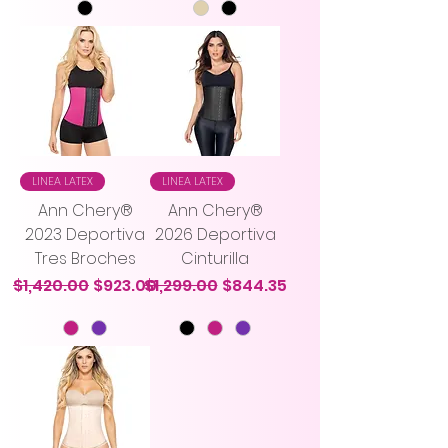
LINEA LATEX
LINEA LATEX
Ann Chery®
Ann Chery®
2023 Deportiva
2026 Deportiva
Tres Broches
Cinturilla
Precio
Precio de oferta
Precio
Precio de oferta
$1,420.00
$923.00
$1,299.00
$844.35