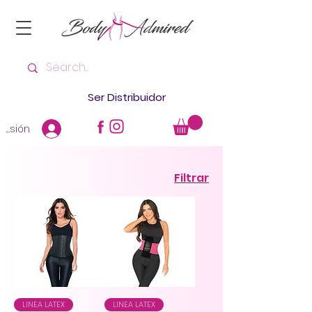
Ser Distribuidor
 sesión
Filtrar
LINEA LATEX
LINEA LATEX