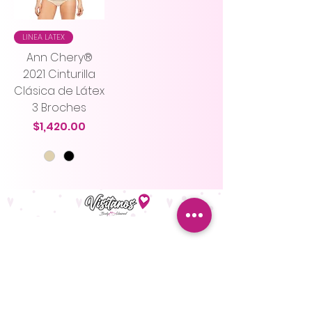
LINEA LATEX
Ann Chery®
2021 Cinturilla
Clásica de Látex
3 Broches
Precio
$1,420.00