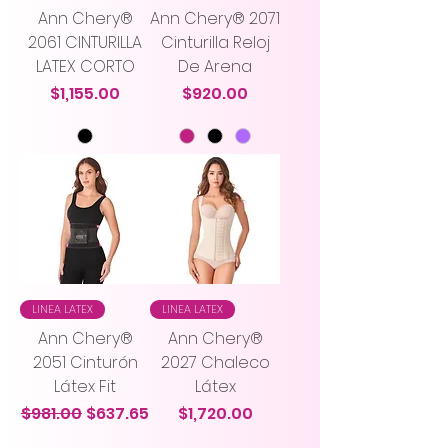
Ann Chery®
Ann Chery® 2071
2061 CINTURILLA
Cinturilla Reloj
LATEX CORTO
De Arena
Precio
Precio
$1,155.00
$920.00
LINEA LATEX
LINEA LATEX
Ann Chery®
Ann Chery®
2051 Cinturón
2027 Chaleco
Látex Fit
Látex
Precio
Precio de oferta
Precio
$981.00
$637.65
$1,720.00