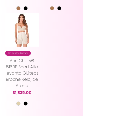
Reloj de Arena
Ann Chery®
5169B Short Alto
levanta Glúteos
Broche Reloj de
Arena
Precio
$1,835.00