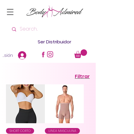
Ser Distribuidor
 sesión
Filtrar
SHORT CORTO
LINEA MASCULINA