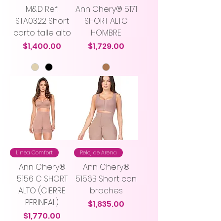
M&D Ref.
Ann Chery® 5171
STA0322 Short
SHORT ALTO
corto talle alto
HOMBRE
Precio
Precio
$1,400.00
$1,729.00
Linea Comfort
Reloj de Arena
Ann Chery®
Ann Chery®
5156 C SHORT
5156B Short con
ALTO (CIERRE
broches
PERINEAL)
Precio
$1,835.00
Precio
$1,770.00