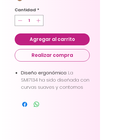
Cantidad
*
Agregar al carrito
Realizar compra
Diseño ergonómico
: La
SMI7134 ha sido diseñada con
curvas suaves y contornos
precisos para adaptarse
perfectamente a la forma
del cuerpo, brindando un
ajuste cómodo durante todo
el día.
Soporte avanzado
: Con
materiales de alta calidad y