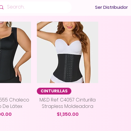
Ser Distribuidor
 rápida
Vista rápida
CINTURILLAS
0555 Chaleco
M&D Ref. C4057 Cinturilla
o De Látex
Strapless Moldeadora
io
Precio
00.00
$1,350.00