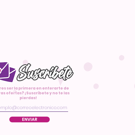
res ser la primera en enterarte de
as ofertas? ¡Suscríbete y no te las
pierdas!
ENVIAR