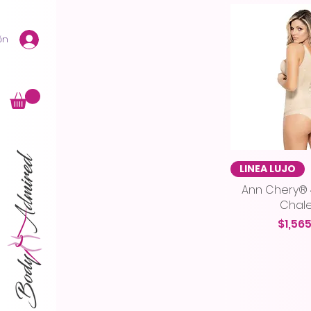
XL.
XS
ón
Vista r
LINEA LUJO
Ann Chery® 
Chal
Preci
$1,56