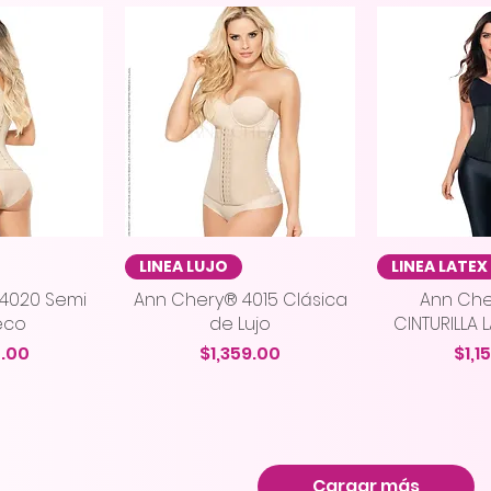
ápida
Vista rápida
Vista
LINEA LUJO
LINEA LATEX
4020 Semi
Ann Chery® 4015 Clásica
Ann Che
eco
de Lujo
CINTURILLA
o
Precio
Pre
5.00
$1,359.00
$1,1
Cargar más