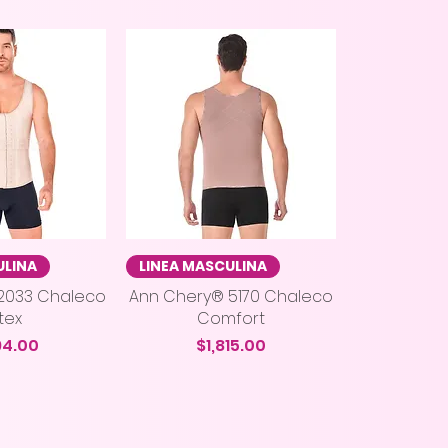
 rápida
Vista rápida
ULINA
LINEA MASCULINA
2033 Chaleco
Ann Chery® 5170 Chaleco
tex
Comfort
io
Precio
94.00
$1,815.00