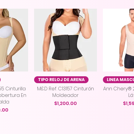
ápida
Vista rápida
Vista
TIPO RELOJ DE ARENA
LINEA MASC
5 Cinturilla
M&D Ref. C13157 Cinturón
Ann Chery® 
bertura En
Moldeador
Lá
alda
Precio
Prec
$1,200.00
$1,5
o
0.00