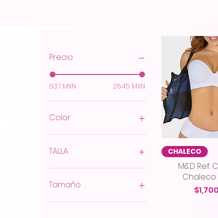
Precio
637 MXN
2645 MXN
Color
TALLA
Vista r
CHALECO
M&D Ref. 
30
Chaleco
32
Tamaño
Preci
$1,70
34
36
26
38
28