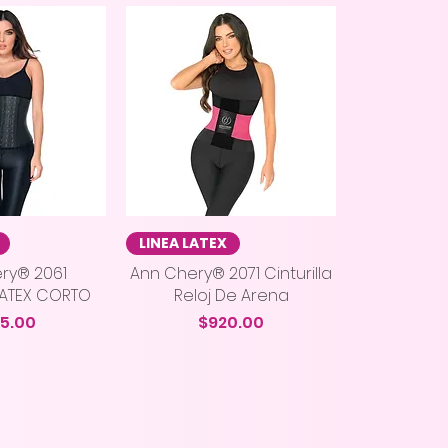
 rápida
Vista rápida
LINEA LATEX
ry® 2061
Ann Chery® 2071 Cinturilla
 LATEX CORTO
Reloj De Arena
cio
Precio
55.00
$920.00