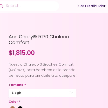
Ser Distribuidor
Ann Chery® 5170 Chaleco
Comfort
Precio
$1,815.00
Nuestro Chaleco 3 Broches Comfort
(
Ref. 5170
) para hombres es la prenda
perfecta para brindarle a tu cuerpo el
soporte y la firmeza que necesita.
Tamaño
*
Diseñado con materiales de alta
calidad y compresión óptima, este
Elegir
chaleco ofrece un ajuste cómodo y
Color
*
discreto que te ayuda a lucir una