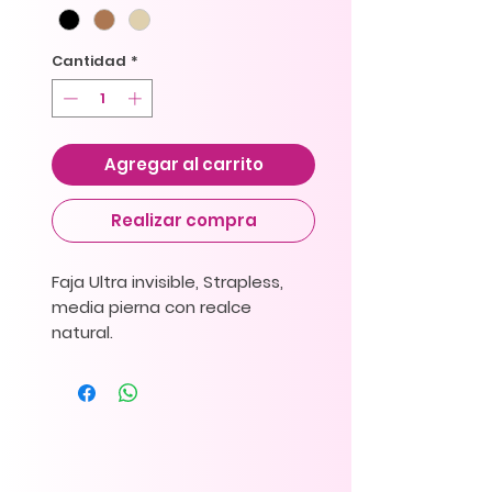
Cantidad
*
Agregar al carrito
Realizar compra
Faja Ultra invisible, Strapless,
media pierna con realce
natural.
Faja de media pierna sin
tirantes diseñada con
silicona para prevenir
dobleces no deseados.
Incluye tirantes delgados y