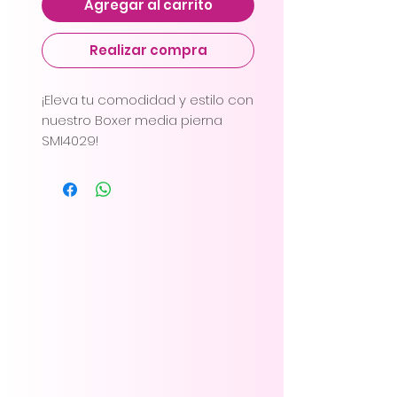
Agregar al carrito
Realizar compra
¡Eleva tu comodidad y estilo con
nuestro Boxer media pierna
SMI4029!
• Diseño de media pierna y
cintura ligeramente más alta
para una cobertura
excepcional y un ajuste
perfecto.
• Comprime suavemente el
abdomen para una apariencia
más esbelta. • Levanta los
glúteos de forma natural para
realzar tu figura.
• Reduce la cintura para una
silueta favorecedora y elegante.