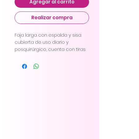
Agregar al carrito
Realizar compra
Faja larga con espalda y sisa
cubierta de uso diario y
posquirúrgico, cuenta con tiras
anchas, acolchadas y
ajustables, ganchos con 2
niveles y una tela totalmente
flexible y suave.
De compresión alta.
Faja larga con espalda y sisa
cubierta, incluye tiras anchas,
acolchadas y ajustables,
cuenta con refuerzo abdominal
y ganchos con 2 niveles, cierre
en la parte inferior que facilita el