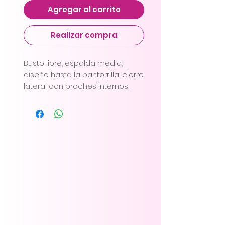
Agregar al carrito
Realizar compra
Busto libre, espalda media,
diseño hasta la pantorrilla, cierre
lateral con broches internos,
cargaderas ajustables y
removibles, diseño especial en
glúteos para mayor realce y
abertura en área perineal.
· Efecto levanta glúteo, da
uniformidad a las piernas. · Faja
de uso posparto y post-
quirúrgico. · Fácil de lavar, ajuste
perfecto, antialérgico. ·
Fabricado con tecnología de
alta durabilidad y efecto
invisible debajo de la ropa. ·