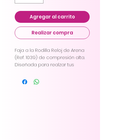
Agregar al carrito
Realizar compra
Faja a la Rodilla Reloj de Arena
(Ref. 1039) de compresión alta.
Diseñada para realzar tus
curvas y moldear tu silueta, esta
prenda te brinda un soporte
firme y efectivo. Úsala en tu día
a día, esta faja te proporcionará
la confianza y la comodidad
que necesitas. Descubre cómo
puedes lucir esbelta y segura
con nuestra Faja a la Rodilla
Reloj de Arena. ¡Logra la figura
que siempre has deseado con